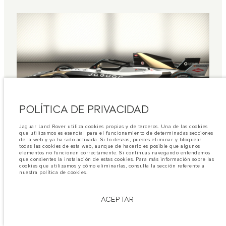
POLÍTICA DE PRIVACIDAD
Jaguar Land Rover utiliza cookies propias y de terceros. Una de las cookies
que utilizamos es esencial para el funcionamiento de determinadas secciones
Jaguar I‑TYPE 7
de la web y ya ha sido activada. Si lo deseas, puedes eliminar y bloquear
todas las cookies de esta web, aunque de hacerlo es posible que algunos
elementos no funcionen correctamente. Si continuas navegando entendemos
El monoplaza de aceleración más rápida acreditado
que consientes la instalación de estas cookies. Para más información sobre las
cookies que utilizamos y cómo eliminarlas, consulta la sección referente a
por la FIA. El Jaguar I-TYPE 7 llega al circuito con un
nuestra política de cookies.
innovador sistema de transmisión y tracción total. Es
capaz de acelerar de 0 a 100 km/h en 1,86 segundos.
ACEPTAR