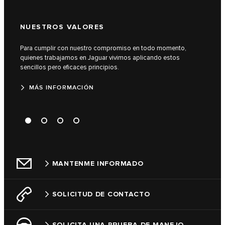
NUESTROS VALORES
COM
Para cumplir con nuestro compromiso en todo momento,
Descu
quienes trabajamos en Jaguar vivimos aplicando estos
de ca
sencillos pero eficaces principios.
M
MÁS INFORMACIÓN
MANTENME INFORMADO
SOLICITUD DE CONTACTO
SOLICITA UNA PRUEBA DE MANEJO