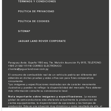
TÉRMINOS Y CONDICIONES
POLÍTICA DE PRIVACIDAD
POLÍTICA DE COOKIES
SITEMAP
JAGUAR LAND ROVER CORPORATE
Paraguay Avda. España 1180 esq. Tte. Malutín Asunción Py 9115, TELÉFONO:
+595 21 660 117/118 CORREO ELECTRÓNICO:
clientes@jaguarlandrover.com.py
El consumo de combustible real de un vehículo podría ser diferente del
obtenido en dichas pruebas y estas cifras son para fines comparativos
únicamente.
*Las imágenes y especificaciones mostradas son de carácter meramente
ilustrativo y pueden no reflejar la disponibilidad del mercado. Para obtener
más información consulte su concesionario local.
Nota importante sobre imágenes y especificaciones.
La escasez
global de semiconductores está afectando actualmente la producción de
ciertos equipamientos, la disponibilidad de opcionales y los tiempos de
producción. Esta es una situación muy dinámica y como resultado de ella, el
uso de fotografías en este sitio web puede no reflejar completamente las